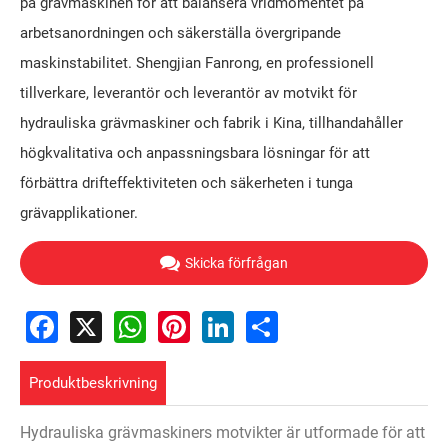
på grävmaskinen för att balansera vridmomentet på
arbetsanordningen och säkerställa övergripande
maskinstabilitet. Shengjian Fanrong, en professionell
tillverkare, leverantör och leverantör av motvikt för
hydrauliska grävmaskiner och fabrik i Kina, tillhandahåller
högkvalitativa och anpassningsbara lösningar för att
förbättra drifteffektiviteten och säkerheten i tunga
grävapplikationer.
Skicka förfrågan
Facebook
X
WhatsApp
Pinterest
LinkedIn
Share
Produktbeskrivning
Hydrauliska grävmaskiners motvikter är utformade för att