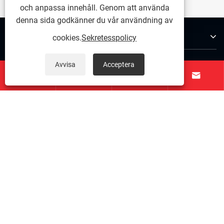
och anpassa innehåll. Genom att använda
denna sida godkänner du vår användning av
Om oss
cookies.
Sekretesspolicy
Produkter
Avvisa
Acceptera




Kontakta oss
FÖLJ OSS
Copyright © 2025 Zunhua Shengjian fanrong Machinery Parts
Co., Ltd. Med ensamrätt.
Links
|
Sitemap
|
RSS
|
XML
|