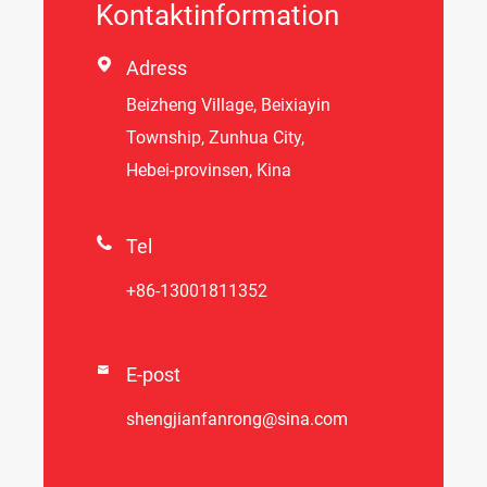
Kontaktinformation

Adress
Beizheng Village, Beixiayin
Township, Zunhua City,
Hebei-provinsen, Kina

Tel
+86-13001811352

E-post
shengjianfanrong@sina.com