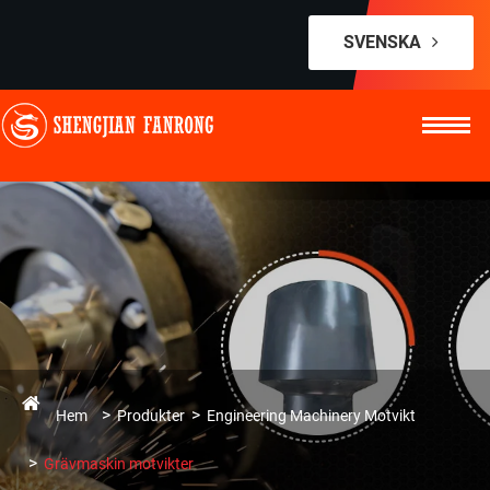
SVENSKA
Hem
Produkter
Engineering Machinery Motvikt
Grävmaskin motvikter