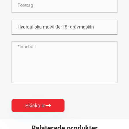
Skicka in

Relaterade produkter