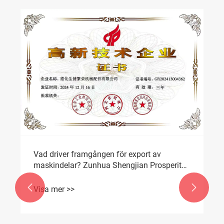
Vad driver framgången för export av
maskindelar? Zunhua Shengjian Prosperity
utnyttjar dubbla kvalifikationer för att
underblåsa precisionsutvecklingen av


Visa mer >>
motviktsgjutgods.