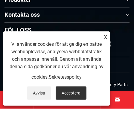
Kontakta oss
FÖLJ OSS
X
Vi använder cookies för att ge dig en bättre
webbupplevelse, analysera webbplatstrafik
och anpassa innehåll. Genom att använda
denna sida godkänner du vår användning av
cookies.
Sekretesspolicy
Copyright © 2025 Zunhua Shengjian fanrong Machinery Parts
Avvisa
Acceptera
Co., Ltd. Med ensamrätt.
Links
|
Sitemap
|
RSS
|
XML
|




Sekretesspolicy
SSL säker anslutning
|
Datasekretessskyddad
|
ISO 9001:2015