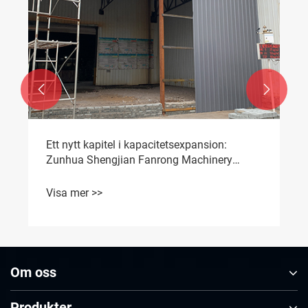


​Ett nytt kapitel i kapacitetsexpansion:
Zunhua Shengjian Fanrong Machinery
lanserar ny anläggning, uppgradering av
motviktsjärnproduktionskapacitet
Visa mer >>
Om oss
Produkter