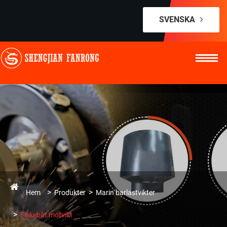
SVENSKA
Hem
Produkter
Marin barlastvikter
Fiskebåt motvikt