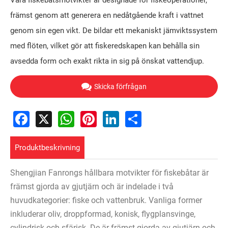
Våra fiskebåtsmotvikter är designade för fiskeoperationer,
främst genom att generera en nedåtgående kraft i vattnet
genom sin egen vikt. De bildar ett mekaniskt jämviktssystem
med flöten, vilket gör att fiskeredskapen kan behålla sin
avsedda form och exakt rikta in sig på önskat vattendjup.
Skicka förfrågan
Facebook
X
WhatsApp
Pinterest
LinkedIn
Share
Produktbeskrivning
Shengjian Fanrongs hållbara motvikter för fiskebåtar är
främst gjorda av gjutjärn och är indelade i två
huvudkategorier: fiske och vattenbruk. Vanliga former
inkluderar oliv, droppformad, konisk, flygplansvinge,
cylindrisk och sfärisk. De är främst gjorda av gjutjärn och