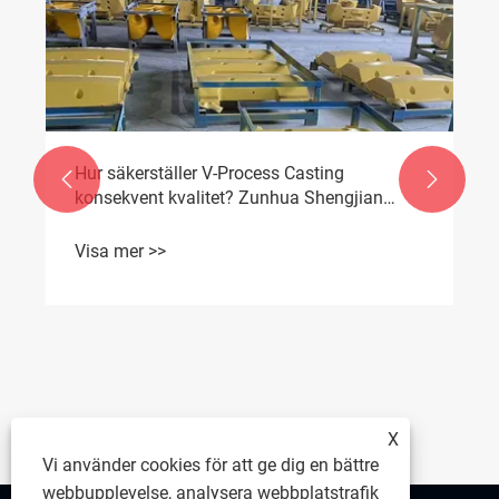
Hur säkerställer V-Process Casting


konsekvent kvalitet? Zunhua Shengjian
Fanrong släpper standardiserade riktlinjer
för att lägga till smälthjälpmedel
Visa mer >>
X
Vi använder cookies för att ge dig en bättre
webbupplevelse, analysera webbplatstrafik