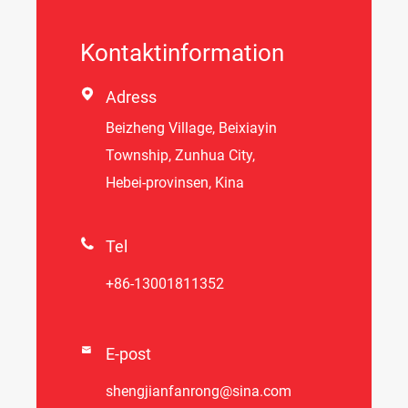
Kontaktinformation

Adress
Beizheng Village, Beixiayin
Township, Zunhua City,
Hebei-provinsen, Kina

Tel
+86-13001811352

E-post
shengjianfanrong@sina.com