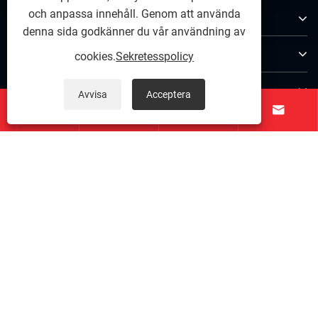
och anpassa innehåll. Genom att använda
Om oss
denna sida godkänner du vår användning av
Produkter
cookies.
Sekretesspolicy
Kontakta oss
Avvisa
Acceptera




FÖLJ OSS
Copyright © 2025 Zunhua Shengjian fanrong Machinery Parts
Co., Ltd. Med ensamrätt.
Links
|
Sitemap
|
RSS
|
XML
|
Sekretesspolicy